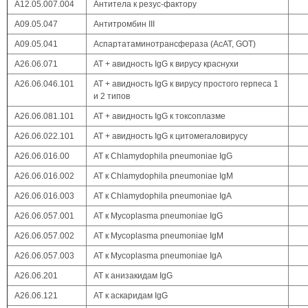
А12.05.007.004
Антитела к резус-фактору
А09.05.047
Антитромбин III
А09.05.041
Аспартатаминотрансфераза (АсАТ, GOT)
A26.06.071
АТ + авидность IgG к вирусу краснухи
A26.06.046.101
АТ + авидность IgG к вирусу простого герпеса 1
и 2 типов
А26.06.081.101
АТ + авидность IgG к токсоплазме
A26.06.022.101
АТ + авидность IgG к цитомегаловирусу
A26.06.016.00
АТ к Chlamydophila pneumoniae IgG
A26.06.016.002
АТ к Chlamydophila pneumoniae IgM
A26.06.016.003
АТ к Chlamydophila pneumoniae IgА
А26.06.057.001
АТ к Mycoplasma pneumoniae IgG
А26.06.057.002
АТ к Mycoplasma pneumoniae IgM
А26.06.057.003
АТ к Mycoplasma pneumoniae IgА
A26.06.201
АТ к анизакидам IgG
А26.06.121
АТ к аскаридам IgG