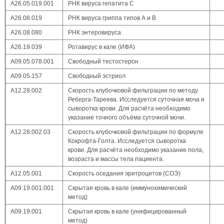
A26.05.019.001
РНК вируса гепатита С
А26.08.019
РНК вируса гриппа типов А и В
А26.08.080
РНК энтеровируса
А26.19.039
Ротавирус в кале (ИФА)
А09.05.078.001
Свободный тестостерон
A09.05.157
Свободный эстриол
А12.28.002
Скорость клубочковой фильтрации по методу
Реберга-Тареева. Исследуется суточная моча и
сыворотка крови. Для расчёта необходимо
указание точного объёма суточной мочи.
А12.28.002.03
Скорость клубочковой фильтрации по формуле
Кокрофта-Голта. Исследуется сыворотка
крови. Для расчёта необходимо указание пола,
возраста и массы тела пациента.
А12.05.001
Скорость оседания эритроцитов (СОЭ)
А09.19.001.001
Скрытая кровь в кале (иммунохимический
метод)
А09.19.001
Скрытая кровь в кале (унифицированный
метод)