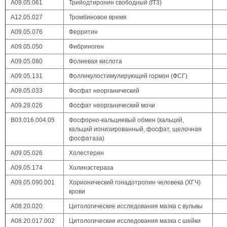
А09.05.061
Трийодтиронин свободный (fT3)
А12.05.027
Тромбиновое время
А09.05.076
Ферритин
А09.05.050
Фибриноген
А09.05.080
Фолиевая кислота
А09.05.131
Фолликулостимулирующий гормон (ФСГ)
А09.05.033
Фосфат неорганический
А09.28.026
Фосфат неорганический мочи
В03.016.004.05
Фосфорно-кальциевый обмен (кальций,
кальций ионизированный, фосфат, щелочная
фосфатаза)
А09.05.026
Холестерин
А09.05.174
Холинэстераза
А09.05.090.001
Хорионический гонадотропин человека (ХГЧ)
крови
А08.20.020
Цитологические исследования мазка с вульвы
A08.20.017.002
Цитологические исследования мазка с шейки