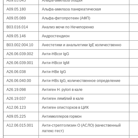
А09.05.045
Альфа-амилаза общая
А09.05.180
Альфа-амилаза панкреатическая
А09.05.089
Альфа-фетопротеин (АФП)
В03.016.014
Анализ мочи по Нечипоренко
А09.05.146
Андростендион
B03.002.004.10
Анестетики и анальгетики IgE количественно
А26.06.039.002
Анти-HBcor IgG
А26.06.039.001
Анти-HBcor IgM
А26.06.038
Анти-HBe IgG
А26.06.040.00
Анти-HBs IgG, количественное определение
А26.19.098
Антиген H. pylori в кале
А26.19.037
Антиген лямблий в кале
А12.06.123
Антиген описторхов в ЦИК
А09.05.225
Антимюллеров гормон
А12.06.015.001
Анти-стрептолизин О (АСЛО) (качественный
латекс-тест)