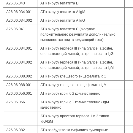
А26.06.043
АТ к вирусу гепатита D
А26.06.034.001
АТ к вирусу гепатита А IgM
А26.06.034.002
АТ к вирусу гепатита А IgG
А26.06.041
АТ к вирусу гепатита С (в случае
положительного результата дополнительно
выполняется подтверждающий тест)
А26.06.084.001
АТ к вирусу герпеса III типа (varicella zoster,
опоясывающий лишай, ветряная оспа) IgG
А26.06.084.002
АТ к вирусу герпеса III типа (varicella zoster,
опоясывающий лишай, ветряная оспа) IgM
А26.06.088.002
АТ к вирусу клещевого энцефалита IgG
А26.06.088.001
АТ к вирусу клещевого энцефалита IgM
А26.06.056.001
АТ к вирусу кори IgG количественно
А26.06.056
АТ к вирусу кори IgG количественно / IgM
качественно
АТ к вирусу простого герпеса 1 и 2 типов
IgG/IgM
А26.06.082
АТ к возбудителю сифилиса суммарные