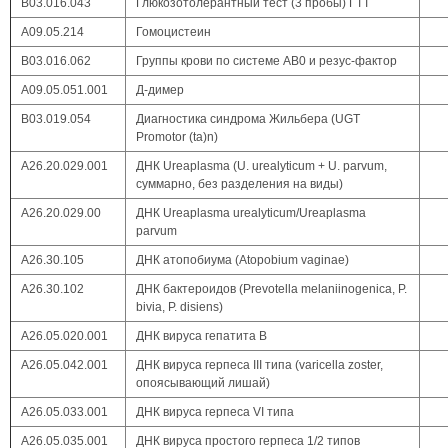
В03.016.043
Глюкозотолерантный тест (3 пробы) ГТТ
А09.05.214
Гомоцистеин
B03.016.062
Группы крови по системе АВ0 и резус-фактор
А09.05.051.001
Д-димер
В03.019.054
Диагностика синдрома Жильбера (UGT
Promotor (ta)n)
A26.20.029.001
ДНК Ureaplasma (U. urealyticum + U. parvum,
суммарно, без разделения на виды)
A26.20.029.00
ДНК Ureaplasma urealyticum/Ureaplasma
parvum
А26.30.105
ДНК атопобиума (Atopobium vaginae)
А26.30.102
ДНК бактероидов (Prevotella melaniinogenica, P.
bivia, P. disiens)
A26.05.020.001
ДНК вируса гепатита В
А26.05.042.001
ДНК вируса герпеса III типа (varicella zoster,
опоясывающий лишай)
А26.05.033.001
ДНК вируса герпеса VI типа
А26.05.035.001
ДНК вируса простого герпеса 1/2 типов