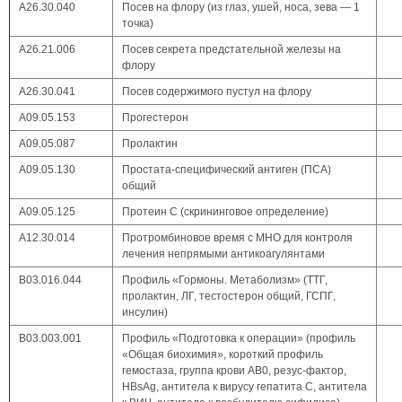
А26.30.040
Посев на флору (из глаз, ушей, носа, зева — 1
точка)
А26.21.006
Посев секрета предстательной железы на
флору
А26.30.041
Посев содержимого пустул на флору
А09.05.153
Прогестерон
А09.05.087
Пролактин
А09.05.130
Простата-специфический антиген (ПСА)
общий
А09.05.125
Протеин С (скрининговое определение)
А12.30.014
Протромбиновое время с МНО для контроля
лечения непрямыми антикоагулянтами
В03.016.044
Профиль «Гормоны. Метаболизм» (ТТГ,
пролактин, ЛГ, тестостерон общий, ГСПГ,
инсулин)
В03.003.001
Профиль «Подготовка к операции» (профиль
«Общая биохимия», короткий профиль
гемостаза, группа крови AB0, резус-фактор,
HBsAg, антитела к вирусу гепатита C, антитела