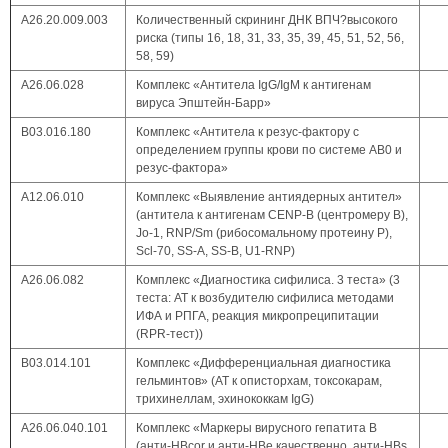
А26.20.009.003
Количественный скрининг ДНК ВПЧ?высокого
риска (типы 16, 18, 31, 33, 35, 39, 45, 51, 52, 56,
58, 59)
A26.06.028
Комплекс «Антитела IgG/IgM к антигенам
вируса Эпштейн-Барр»
B03.016.180
Комплекс «Антитела к резус-фактору с
определением группы крови по системе AB0 и
резус-фактора»
А12.06.010
Комплекс «Выявление антиядерных антител»
(антитела к антигенам CENP-B (центромеру B),
Jo-1, RNP/Sm (рибосомальному протеину P),
Scl-70, SS-A, SS-B, U1-RNP)
А26.06.082
Комплекс «Диагностика сифилиса. 3 теста» (3
теста: АТ к возбудителю сифилиса методами
ИФА и РПГА, реакция микропреципитации
(RPR-тест))
B03.014.101
Комплекс «Дифференциальная диагностика
гельминтов» (АТ к описторхам, токсокарам,
трихинеллам, эхинококкам IgG)
А26.06.040.101
Комплекс «Маркеры вирусного гепатита В
(анти-HBcor и анти-HBe качественно, анти-HBs