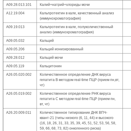
А09.28.013.101
Калий+натрий+хлориды мочи
А12.19.004
Кальпротектин в кале, качественный анализ
(иммунохроматография)
А09.19.013
Кальпротектин в кале, полуколичественный
анализ (иммунохроматография)
А09.05.032
Кальций
А09.05.206
Кальций ионизированный
А09.28.012
Кальций мочи
А09.05.119
Кальцитонин
A26.05.020.002
Количественное определение ДНК вируса
гепатита В методом real-time ПЦР (прием пн,вт,
чт)
A26.05.019.002
Количественное определение РНК вируса
гепатита С методом real-time ПЦР (прием пн,
вт, чт)
А26.20.009.011
Количественное типирование ДНК ВПЧ-
квант-21 (типы низкого (6, 11, 44) и высокого
(16, 18, 26, 31, 33, 35, 39, 45, 51, 52, 53, 56, 58,
59, 66, 68, 73, 82) онкогенного риска)