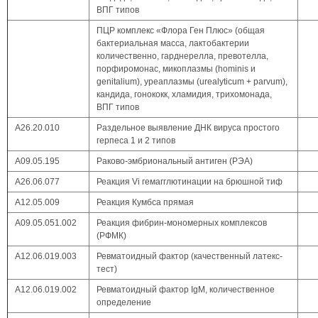
ВПГ типов
ПЦР комплекс «Флора Ген Плюс» (общая
бактериальная масса, лактобактерии
количественно, гарднерелла, превотелла,
порфиромонас, микоплазмы (hominis и
genitalium), уреаплазмы (urealyticum + parvum),
кандида, гонококк, хламидия, трихомонада,
ВПГ типов
A26.20.010
Раздельное выявление ДНК вируса простого
герпеса 1 и 2 типов
А09.05.195
Раково-эмбриональный антиген (РЭА)
А26.06.077
Реакция Vi гемагглютинации на брюшной тиф
А12.05.009
Реакция Кумбса прямая
А09.05.051.002
Реакция фибрин-мономерных комплексов
(РФМК)
А12.06.019.003
Ревматоидный фактор (качественный латекс-
тест)
А12.06.019.002
Ревматоидный фактор IgM, количественное
определение