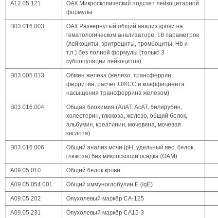
А12.05.121
ОАК Микроскопический подсчет лейкоцитарной
формулы
В03.016.003
ОАК Развёрнутый общий анализ крови на
гематологическом анализаторе, 18 параметров
(лейкоциты, эритроциты, тромбоциты, Hb и
т.п.) без полной формулы (только 3
субпопуляции лейкоцитов)
B03.005.013
Обмен железа (железо, трансферрин,
ферритин, расчёт ОЖСС и коэффициента
насыщения трансферрина железом)
В03.016.004
Общая биохимия (АлАТ, АсАТ, билирубин,
холестерин, глюкоза, железо, общий белок,
альбумин, креатинин, мочевина, мочевая
кислота)
В03.016.006
Общий анализ мочи (pH, удельный вес, белок,
глюкоза) без микроскопии осадка (ОАМ)
А09.05.010
Общий белок крови
А09.05.054.001
Общий иммуноглобулин Е (IgE)
А09.05.202
Опухолевый маркёр CA-125
А09.05.231
Опухолевый маркёр CA15-3