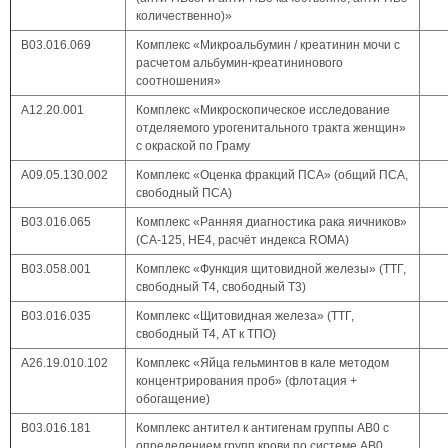
количественно)»
В03.016.069
Комплекс «Микроальбумин / креатинин мочи с
расчетом альбумин-креатининового
соотношения»
А12.20.001
Комплекс «Микроскопическое исследование
отделяемого урогенитального тракта женщин»
с окраской по Граму
А09.05.130.002
Комплекс «Оценка фракций ПСА» (общий ПСА,
свободный ПСА)
В03.016.065
Комплекс «Ранняя диагностика рака яичников»
(CA-125, HE4, расчёт индекса ROMA)
В03.058.001
Комплекс «Функция щитовидной железы» (ТТГ,
свободный Т4, свободный Т3)
В03.016.035
Комплекс «Щитовидная железа» (ТТГ,
свободный Т4, АТ к ТПО)
А26.19.010.102
Комплекс «Яйца гельминтов в кале методом
концентрирования проб» (флотация +
обогащение)
B03.016.181
Комплекс антител к антигенам группы АВ0 с
определением групп крови по системе AB0,