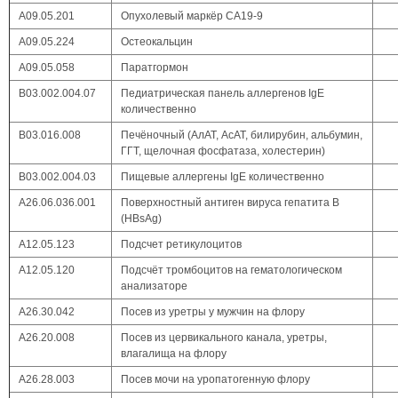
А09.05.201
Опухолевый маркёр CA19-9
А09.05.224
Остеокальцин
А09.05.058
Паратгормон
B03.002.004.07
Педиатрическая панель аллергенов IgE
количественно
В03.016.008
Печёночный (АлАТ, АсАТ, билирубин, альбумин,
ГГТ, щелочная фосфатаза, холестерин)
B03.002.004.03
Пищевые аллергены IgE количественно
А26.06.036.001
Поверхностный антиген вируса гепатита В
(HBsAg)
A12.05.123
Подсчет ретикулоцитов
А12.05.120
Подсчёт тромбоцитов на гематологическом
анализаторе
А26.30.042
Посев из уретры у мужчин на флору
А26.20.008
Посев из цервикального канала, уретры,
влагалища на флору
A26.28.003
Посев мочи на уропатогенную флору