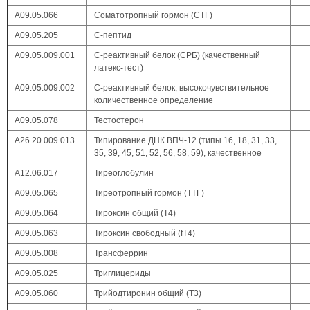
А09.05.066
Соматотропный гормон (СТГ)
А09.05.205
С-пептид
А09.05.009.001
С-реактивный белок (СРБ) (качественный
латекс-тест)
А09.05.009.002
С-реактивный белок, высокочувствительное
количественное определение
A09.05.078
Тестостерон
А26.20.009.013
Типирование ДНК ВПЧ-12 (типы 16, 18, 31, 33,
35, 39, 45, 51, 52, 56, 58, 59), качественное
А12.06.017
Тиреоглобулин
А09.05.065
Тиреотропный гормон (ТТГ)
А09.05.064
Тироксин общий (T4)
А09.05.063
Тироксин свободный (fT4)
А09.05.008
Трансферрин
А09.05.025
Триглицериды
А09.05.060
Трийодтиронин общий (T3)