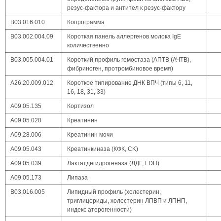
резус-фактора и антител к резус-фактору
В03.016.010
Копрограмма
B03.002.004.09
Короткая панель аллергенов молока IgE
количественно
B03.005.004.01
Короткий профиль гемостаза (АПТВ (АЧТВ),
фибриноген, протромбиновое время)
А26.20.009.012
Короткое типирование ДНК ВПЧ (типы 6, 11,
16, 18, 31, 33)
А09.05.135
Кортизол
А09.05.020
Креатинин
А09.28.006
Креатинин мочи
А09.05.043
Креатинкиназа (КФК, CK)
А09.05.039
Лактатдегидрогеназа (ЛДГ, LDH)
А09.05.173
Липаза
В03.016.005
Липидный профиль (холестерин,
триглицериды, холестерин ЛПВП и ЛПНП,
индекс атерогенности)