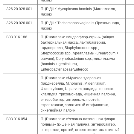
мазок)
A26.20.028.001
ПЦР ДНК Mycoplasma hominis (Микоплазма,
мазок)
A26.20.026.001
ПЦР ДНК Trichomonas vaginalis (Трихомонада,
мазок)
В03.016.186
ПЦР комплекс «Андрофлор-скрин» (общая
бактериальная масса, лактобактерии,
гарднерелла, Staphylococcus spp.,
Streptococcus spp., уреаплазмы (urealyticum +
parvum), Corynebacterium spp., микоплазмы
(hominis + genitalium),
Enterobacteriaceae/Enteroco
ПЦР комплекс «Мужское здоровье»
(гарднерелла, М.hominis, М.genitalium,
U.urealyticum, U. parvum, кандида, гонококк,
хламидия, трихомонада, кишечная палочка,
энтеробактер, энтерококк, протей,
стрептококки, золотистый стафилококк,
синегнойная палочк
В03.016.054
ПЦР комплекс «Условно-патогенная флора
полный» (кишечная палочка, энтеробактер,
энтерококк, протей, стрептококки, золотистый