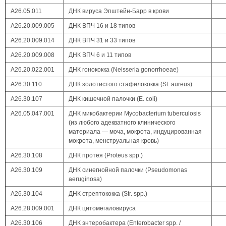
А26.05.011
ДНК вируса Эпштейн-Барр в крови
А26.20.009.005
ДНК ВПЧ 16 и 18 типов
А26.20.009.014
ДНК ВПЧ 31 и 33 типов
А26.20.009.008
ДНК ВПЧ 6 и 11 типов
A26.20.022.001
ДНК гонококка (Neisseria gonorrhoeae)
А26.30.110
ДНК золотистого стафилококка (St. aureus)
А26.30.107
ДНК кишечной палочки (E. coli)
А26.05.047.001
ДНК микобактерии Mycobacterium tuberculosis
(из любого адекватного клинического
материала — моча, мокрота, индуцированная
мокрота, менструальная кровь)
А26.30.108
ДНК протея (Proteus spp.)
А26.30.109
ДНК синегнойной палочки (Pseudomonas
aeruginosa)
А26.30.104
ДНК стрептококка (Str. spp.)
A26.28.009.001
ДНК цитомегаловируса
А26.30.106
ДНК энтеробактера (Enterobacter spp. /