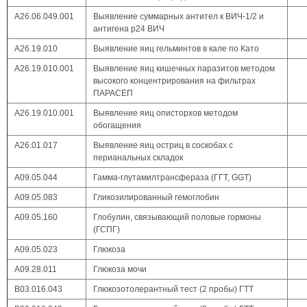
A26.06.049.001
Выявление суммарных антител к ВИЧ-1/2 и
антигена p24 ВИЧ
А26.19.010
Выявление яиц гельминтов в кале по Като
А26.19.010.001
Выявление яиц кишечных паразитов методом
высокого концентрирования на фильтрах
ПАРАСЕП
А26.19.010.001
Выявление яиц описторхов методом
обогащения
А26.01.017
Выявление яиц остриц в соскобах с
перианальных складок
А09.05.044
Гамма-глутамилтрансфераза (ГГТ, GGT)
А09.05.083
Гликозилированный гемоглобин
А09.05.160
Глобулин, связывающий половые гормоны
(ГСПГ)
А09.05.023
Глюкоза
А09.28.011
Глюкоза мочи
В03.016.043
Глюкозотолерантный тест (2 пробы) ГТТ