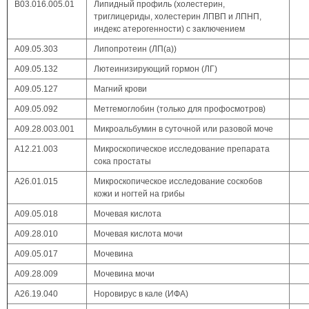
В03.016.005.01
Липидный профиль (холестерин,
триглицериды, холестерин ЛПВП и ЛПНП,
индекс атерогенности) с заключением
А09.05.303
Липопротеин (ЛП(а))
А09.05.132
Лютеинизирующий гормон (ЛГ)
А09.05.127
Магний крови
А09.05.092
Метгемоглобин (только для профосмотров)
A09.28.003.001
Микроальбумин в суточной или разовой моче
A12.21.003
Микроскопическое исследование препарата
сока простаты
А26.01.015
Микроскопическое исследование соскобов
кожи и ногтей на грибы
А09.05.018
Мочевая кислота
А09.28.010
Мочевая кислота мочи
А09.05.017
Мочевина
А09.28.009
Мочевина мочи
А26.19.040
Норовирус в кале (ИФА)