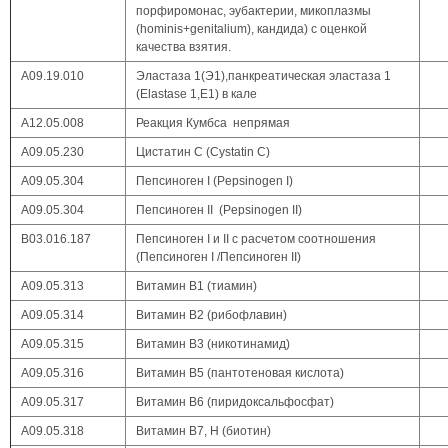
порфиромонас, эубактерии, микоплазмы
(hominis+genitalium), кандида) с оценкой
качества взятия.
А09.19.010
Эластаза 1(Э1),панкреатическая эластаза 1
(Elastase 1,Е1) в кале
А12.05.008
Реакция Кумбса непрямая
А09.05.230
Цистатин С (Cystatin C)
А09.05.304
Пепсиноген I (Pepsinogen I)
А09.05.304
Пепсиноген II (Pepsinogen II)
В03.016.187
Пепсиноген I и II с расчетом соотношения
(Пепсиноген I /Пепсиноген II)
А09.05.313
Витамин В1 (тиамин)
А09.05.314
Витамин В2 (рибофлавин)
А09.05.315
Витамин В3 (никотинамид)
А09.05.316
Витамин В5 (пантотеновая кислота)
А09.05.317
Витамин В6 (пиридоксальфосфат)
А09.05.318
Витамин В7, Н (биотин)