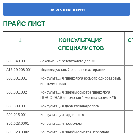
Налоговый вычет
ПРАЙС ЛИСТ
1
КОНСУЛЬТАЦИЯ
С
СПЕЦИАЛИСТОВ
В01.040.001
Заключение ревматолога для МСЭ
A13.29.008.001
Индивидуальный сеанс психотерапии
В01.001.001
Консультация гинеколога (осмотр одноразовым
инструментом)
В01.001.002
Консультация (приём,осмотр) гинеколога
ПОВТОРНАЯ (в течении 1 месяца,кроме Б/Л)
В01.008.001
Консультация дерматовенеролога
В01.015.001
Консультация кардиолога
В01.023.0001
Консультация невролога
В01.023.0002
Консультация (приём,осмотр) невролога