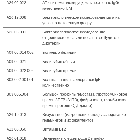
A26.06.022
АТ к цитомегаловирусу, количественно IgG/
качественно IgM
A26.19.008
Бактериологическое исследование кала на
условно-патогенную флору
А26.08.001
Бактериологическое исследование
отделяемого зева или носа на возбудителя
дифтерии
А09.05.014.002
Белковые фракции
А09.05.021
Билирубин общий
А09.05.022.002
Билирубин прямой
B03.002.004.01
Большая панель аллергенов IgE
количественно
В03.005.004
Большой профиль гемостаза (протромбиновое
время, АПТВ (АЧТВ), фибриноген, тромбиновое
время, протеин С, Д-димер)
А26.19.013
Визуальное (макроскопическое) исследование
гельминтов и их фрагментов
А12.06.060
Витамин В12
А26.01.018
Выявление клещей рода Demodex