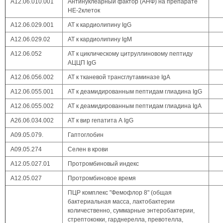
А12.06.010.001
Антинуклеарный фактор (АНФ) на препарате
НЕ-2клеток
А12.06.029.001
АТ к кардиолипину IgG
А12.06.029.02
АТ к кардиолипину IgМ
А12.06.052
АТ к циклическому цитруллиновому пептиду
АЦЦП IgG
А12.06.056.002
АТ к тканевой трансглутаминазе IgА
А12.06.055.001
АТ к деамидированным пептидам глиадина IgG
А12.06.055.002
АТ к деамидированным пептидам глиадина IgA
А26.06.034.002
АТ к вир гепатита А IgG
А09.05.079.
Гаптоглобин
А09.05.274
Селен в крови
А12.05.027.01
Протромбиновый индекс
А12.05.027
Протромбиновое время
ПЦР комплекс "Фемофлор 8" (общая
бактериальная масса, лактобактерии
количественно, суммарные энтеробактерии,
стрептококки, гарднерелла, превотелла,