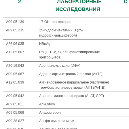
2
ЛАБОРАТОРНЫЕ
С
ИССЛЕДОВАНИЯ
А09.05.139
17-ОН-прогестерон
А09.05.235
25-гидроксивитамин D (25-
гидроксикальциферол)
А26.06.035
HBeAg
А12.05.007
Rh (C, E, c, e), Kell фенотипирование
эритроцитов
А26.19.042
Аденовирус в кале (ИФА)
А09.05.067
Адренокортикотропный гормон (АКТГ)
А12.05.039
Активированное парциальное (частичное)
тромбопластиновое время (АПТВ/АЧТВ)
А09.05.042
Аланинаминотрансфераза (АлАТ, GPT)
А09.05.011
Альбумин
А09.05.069
Альдостерон
А09.28.027
Альфа-амилаза мочи