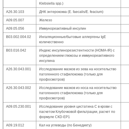
Klebsiella spp.)
А26.30.103
ДНК энтерококка (E. faecalis/E. feacium)
А09.05.007
Железо
А09.05.056
Иммунореактивный инсулин
B03.002.004.02
Ингаляционные/бытовые аллергены IgE
количественно
В03.016.042
Индекс инсулинорезистентности (HOMA-IR) с
определением глюкозы и иммунореактивного
инсулина
А26.30.043.001
Исследование мазков из зева на носительство
патогенного стафилококка (только для
профосмотров)
А26.30.043.002
Исследование мазков из носа на носительство
патогенного стафилококка (только для
профосмотров)
А09.05.230.001
Исследование уровня цистатина С в крови с
пасчетом Клубочковой фильтрации, расчет по
формуле СКD-ЕР1
А09.19.012
Кал на углеводы (по Бенедикту)