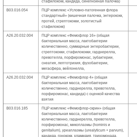
стафилококк, кандида, синегнойная палочка)
В03.016.054
ПЦР комплекс «Условно-патогенная флора
стандартный» (кишечная палочка, энтерококк,
протей, стрептококки, золотистый
стафилококк)
A26.20.032.004
ПЦР комплекс «Фемофлор 16» (общая
бактериальная масса, лактобактерии
количественно, суммарные энтеробактерии,
стрептококки, стафилококки, гарднерелла,
превотелла, порфиромонас, эубактерии,
снеатия, лептотрихия, фузобактерии,
мегасфера, вейлонелла,
A26.20.032.004
ПЦР комплекс «Фемофлор 4» (общая
бактериальная масса, лактобактерии
количественно, гарднерелла, превотелла,
порфиромонас, кандида) с оценкой качества
взятия
В03.016.185
ПЦР комплекс «Фемофлор-скрин» (общая
бактериальная масса, лактобактерии
количественно, гарднерелла, превотелла,
порфиромонас, микоплазмы (hominis и
genitalium), уреаплазмы (urealyticum + parvum),
кандида, гонококк, хламидия, трихомонада,