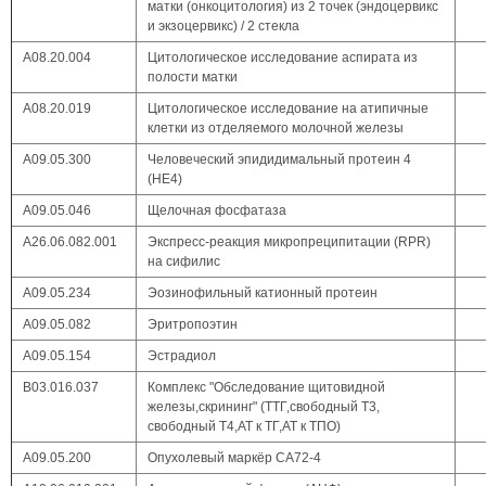
матки (онкоцитология) из 2 точек (эндоцервикс
и экзоцервикс) / 2 стекла
A08.20.004
Цитологическое исследование аспирата из
полости матки
A08.20.019
Цитологическое исследование на атипичные
клетки из отделяемого молочной железы
А09.05.300
Человеческий эпидидимальный протеин 4
(HE4)
А09.05.046
Щелочная фосфатаза
А26.06.082.001
Экспресс-реакция микропреципитации (RPR)
на сифилис
A09.05.234
Эозинофильный катионный протеин
А09.05.082
Эритропоэтин
А09.05.154
Эстрадиол
В03.016.037
Комплекс "Обследование щитовидной
железы,скрининг" (ТТГ,свободный Т3,
свободный Т4,АТ к ТГ,АТ к ТПО)
А09.05.200
Опухолевый маркёр СА72-4