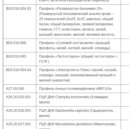
к ВИЧ, антитела к возбудителю сифилиса)
В03.016.004.03
Профиль «Развернутая биохимия-25»
(Развернутый биохимический анализ крови –
25 показателей (АлАТ, АсАТ, амилаза, общий
белок, общий билирубин, прямой билирубин,
глюкоза, ГГТ, холестерин, железо, калий,
кальций, креатинин, магний, мочевая кислота,
В03.016.068
Профиль «Солевой состав мочи» (кальций,
фосфаты, калий, натрий, магний, хлориды)
В03.016.045
Профиль «Тестостерон» (общий тестостерон +
ГСПГ)
В03.016.004.04
Профиль «Электролиты Плюс» (калий, натрий,
хлориды, кальций, ионизированный кальций и
магний сыворотки)
А27.05.040
Профиль генных полиморфизмов «BRCA 8»
A26.20.020.001
ПЦР ДНК Clamydia trachomatis (Хламидия,
мазок)
A26.20.030.001
ПЦР ДНК Gardnerella vaginalis (Гарднерелла,
мазок)
A26.20.027.001
ПЦР ДНК Mycoplasma genitalium (Микоплазма,