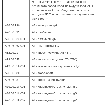
методом ИФА (в случае положительного
результата дополнительно будут выполнены
исследования АТ к возбудителю сифилиса
методом РПГА и реакция микропреципитации
(RPR-тест))
А26.06.120
АТ к клонорхам IgG
А26.06.032
АТ к лямблиям
А26.06.032.001
АТ к лямблиям IgM
А26.06.062.001
АТ к описторхам IgG
А12.06.017
АТ к тиреоглобулину (АТ к ТГ)
А12.06.045
АТ к тиреопероксидазе (АТ к ТПО)
А12.06.056.001
АТ к тканевой трансглутаминазе IgG
А26.06.080
АТ к токсокарам
А26.06.081
АТ к токсоплазме IgG/IgM
А26.06.018.001
АТ к хламидиям C. trachomatis IgA
А26.06.018.003
АТ к хламидиям C. trachomatis IgG
А26.06.018.002
АТ к хламидиям C. trachomatis IgM