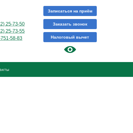
Записаться на приём
52) 25-73-50
Заказать звонок
52) 25-73-55
Налоговый вычет
-751-58-83
акты