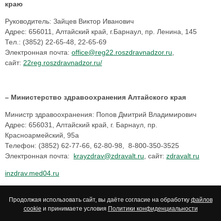
краю
Руководитель: Зайцев Виктор Иванович
Адрес: 656011, Алтайский край, г.Барнаул, пр. Ленина, 145
Тел.: (3852) 22-65-48, 22-65-69
Электронная почта:
office@reg22.roszdravnadzor.ru
,
сайт:
22reg.roszdravnadzor.ru/
– Министерство здравоохранения Алтайского края
Министр здравоохранения: Попов Дмитрий Владимирович
Адрес: 656031, Алтайский край, г. Барнаул, пр.
Красноармейский, 95а
Телефон: (3852) 62-77-66, 62-80-98, 8-800-350-3525
Электронная почта:
krayzdrav@zdravalt.ru
, сайт:
zdravalt.ru
inzdrav.med04.ru
Продолжая использовать сайт, вы даёте согласие на обработку
файлов
cookie
и принимаете условия
Политики конфиденциальности